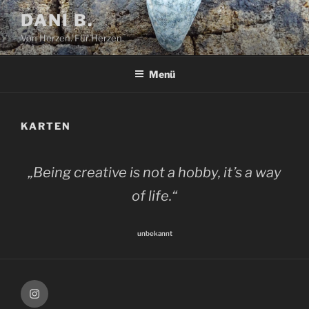
Zum
DANI B.
Inhalt
Von Herzen. Für Herzen.
springen
Menü
KARTEN
„Being creative is not a hobby, it’s a way
of life.“
unbekannt
Instagram