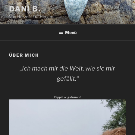
Zum
DANI B.
Inhalt
Von Herzen. Für Herzen.
springen
Menü
ÜBER MICH
„Ich mach mir die Welt, wie sie mir
gefällt.“
Pippi Langstrumpf